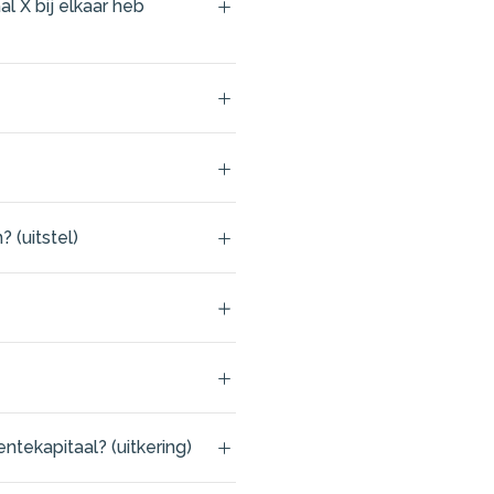
l X bij elkaar heb
 (uitstel)
ntekapitaal? (uitkering)