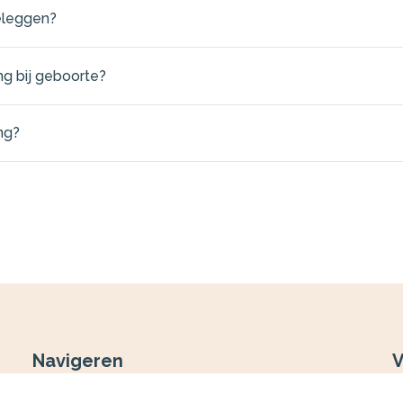
beleggen?
ng bij geboorte?
ng?
Navigeren
V
Aankoopbegeleiding