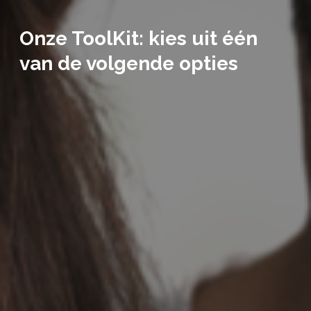
Onze ToolKit: kies uit één
van de volgende opties