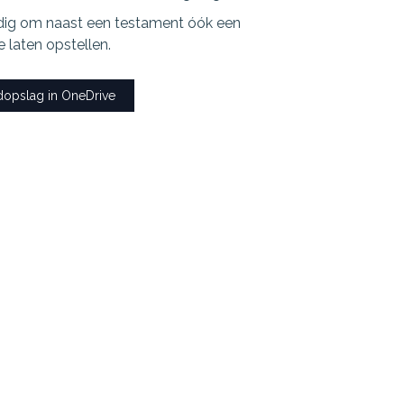
ndig om naast een testament óók een
 laten opstellen.
dopslag in OneDrive
d. In dit verband is het dus heel belangrijk te
estament iets anders is vastgelegd.
rtners bent. Soms komt u daarvoor ook in