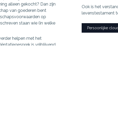
ing alleen gekocht? Dan zijn
Ook is het versta
schap van goederen bent
levenstestament te
nerschapsvoorwaarden op
eschreven staan wie (in welke
Persoonlijke clou
 verder helpen met het
ntatiegesprek is vrijblijvend
am van elkaar bent, tenzij u dit in een testament hebt geregel
oning!
erschap bent u automatisch elkaars erfgenaam, tenzij in een t
angt er vanaf of u volgens de (belasting)wet wel of geen pa
ct.
enmodule Erfrecht!