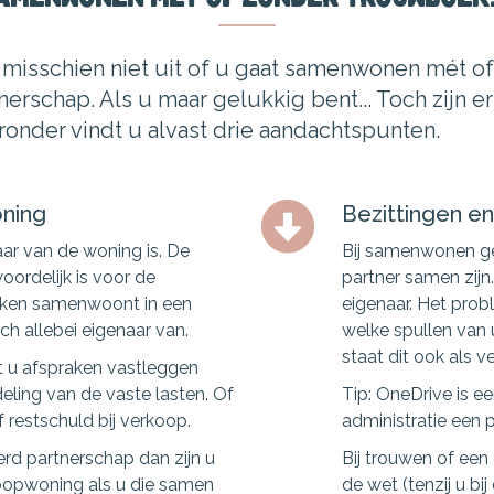
misschien niet uit of u gaat samenwonen mét of
erschap. Als u maar gelukkig bent... Toch zijn er 
eronder vindt u alvast drie aandachtspunten.
oning
Bezittingen e
aar van de woning is. De
Bij samenwonen ge
ordelijk is voor de
partner samen zijn.
raken samenwoont in een
eigenaar. Het prob
h allebei eigenaar van.
welke spullen van 
staat dit ook als 
 u afspraken vastleggen
ling van de vaste lasten. Of
Tip: OneDrive is e
 restschuld bij verkoop.
administratie een 
erd partnerschap dan zijn u
Bij trouwen of een
koopwoning als u die samen
de wet (tenzij u bij