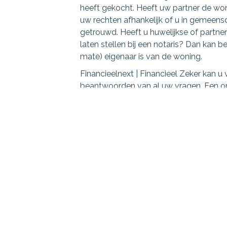
heeft gekocht. Heeft uw partner de won
uw rechten afhankelijk of u in gemeen
getrouwd. Heeft u huwelijkse of part
laten stellen bij een notaris? Dan kan b
mate) eigenaar is van de woning.
Financieelnext | Financieel Zeker kan u
beantwoorden van al uw vragen. Een orië
en kost u niets!
Erfrecht en uw koopwoning
Bij samenwonen geldt dat u geen erfgena
weten wie de eigenaar is van de koopw
Bij een huwelijk of geregistreerd partn
Hoeveel u van een erfenis overhoudt, h
aanmerking zonder samenlevingscontra
Maak hieronder gebruik van de rek